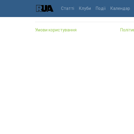
Статті
Клуби
Події
Календар
Умови користування
Політи