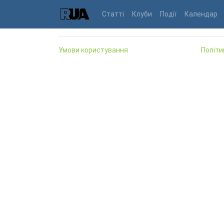
Статті
Клуби
Події
Календар
Умови користування
Політи